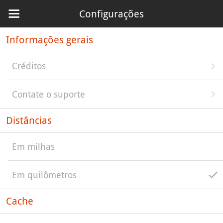
Configurações
Informações gerais
Créditos
Contate o suporte
Distâncias
Em milhas
Em quilômetros
Cache